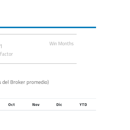
Win Months
:1
 factor
s del Broker promedio)
Oct
Nov
Dic
YTD