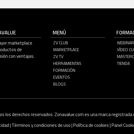
AVALUE
MENÚ
FORMAC
ayor marketplace
ZV CLUB
WEBINAR
roductos de
MARKETPLACE
VÍDEO C
sión con ventajas.
ZV TV
MASTERC
HERRAMIENTAS
TIENDA
FORMACIÓN
EVENTOS
BLOGS
os los derechos reservados. Zonavalue.com es una marca registrada d
acidad
|
Términos y condiciones de uso
|
Política de cookies
|
Panel Cook