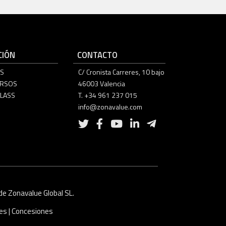
IÓN
CONTACTO
S
C/ Cronista Carreres, 10 bajo
URSOS
46003 Valencia
LASS
T. +34 961 237 015
info@zonavalue.com
e Zonavalue Global SL.
ies
|
Concesiones