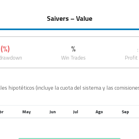
Saivers – Value
(
%)
%
drawdown
Win Trades
Profit
s hipotéticos (incluye la cuota del sistema y las comisione
br
May
Jun
Jul
Ago
Sep