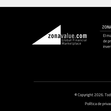
ZON
El m
de p
inver
© Copyright 2026. Tod
Política de priv