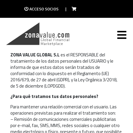
ACCESO SOCIOS
|
Política de privacidad
1. INFORMACIÓN AL USUARIO
¿Quién es el responsable del tratamiento de tus
datos personales?
ZONA VALUE GLOBAL S.L
es el RESPONSABLE del
tratamiento de los datos personales del USUARIO y le
informa de que estos datos serán tratados de
conformidad con lo dispuesto en el Reglamento (UE)
2016/679, de 27 de abril (GDPR), y la Ley Orgánica 3/2018,
de 5 de diciembre (LOPDGDD).
¿Para qué tratamos tus datos personales?
Para mantener una relación comercial con el usuario. Las
operaciones previstas para realizar el tratamiento son:
– Remisión de comunicaciones comerciales publicitarias
por e-mail, fax, SMS, MMS, redes sociales o cualquier otro
medio electrónico o físico, presente o futuro, que posibilite