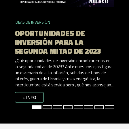
APRENDE
EQU
IDEAS DE INVERSIÓN
QUÉ
OPORTUNIDADES DE
E I
INVERSIÓN PARA LA
El equi
SEGUNDA MITAD DE 2023
artera
para in
rendimi
¿Qué oportunidades de inversión encontraremos en
a buena
proporc
la segunda mitad de 2023? Ante nuestros ojos figura
tus pri
un escenario de alta inflación, subidas de tipos de
n ETF,
Aprende
interés, guerra de Ucrania y crisis energética, la
onan,
crowdfu
+ 
incertidumbre está servida pero ¿qué nos aconsejan
 ETFs
cómo ma
los expertos ante un entorno de estas
características? En webinar veremos de la mano de
+ INFO
Diego Puertas e Ignacio Albizuri qué estrategias y
consejos son los más sólidos y adecuados para este
contexto y qué oportunidades de inversión son las
más atractivas de la segunda mitad de este año
2023.