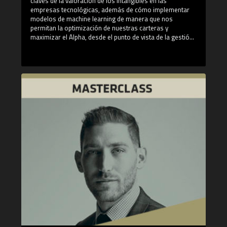
claves de la valoración de los intangibles en las
empresas tecnológicas, además de cómo implementar
modelos de machine learning de manera que nos
permitan la optimización de nuestras carteras y
maximizar el Alpha, desde el punto de vista de la gestión
profesional.
¿Qué aprenderás en esta Masterclass?
- La importancia de los intangibles también en las
empresas tecnológicas: cómo valorarlos.
- Cómo establecer y optimizar un modelo de valoración.
- La generación de Alpha a través del machine learning
- El machine learning en la gestión profesional de
carteras
¿Quién es Adam Butler?
Adam cuenta con 15 años de experiencia en gestión de
inversiones, incluidos 12 años como gestor de carteras,
y es titular de las certificaciones de CFA y CAIA.
Es el principal responsable de investigación relacionada
con la gestión de carteras de inversión, y es el autor
principal de varios libros de investigación. Adam trabajó
como gestor de carteras en Richardson GMP y Macquarie
Private Wealth y como asesor de inversiones en BMO