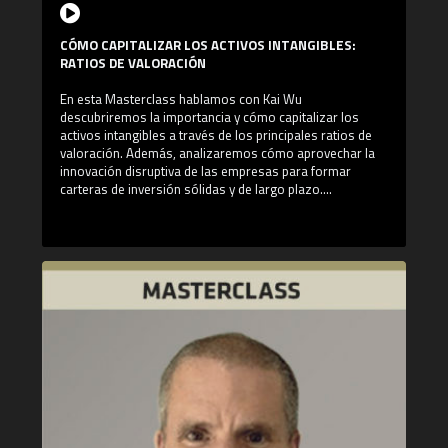
Jack (Alicante) y LOEWE – Louis Vuitton (Madrid) como
Commercial Manager y en Fujitsu (Tokyo), como Account
Manager.
CÓMO CAPITALIZAR LOS ACTIVOS INTANGIBLES:
RATIOS DE VALORACIÓN
En esta Masterclass hablamos con Kai Wu
descubriremos la importancia y cómo capitalizar los
activos intangibles a través de los principales ratios de
valoración. Además, analizaremos cómo aprovechar la
innovación disruptiva de las empresas para formar
carteras de inversión sólidas y de largo plazo.
¿Qué aprenderás en esta Masterclass?
- El Enfoque Quant en productos no estructurados y
alternativos e IA
- Capitalizar activos intangibles: Ratios para analizar los
activos intangibles
- Los cambios en la estructura del mercado generados
por el Machine Learning
- La innovación disruptiva para generar carteras de
inversión
¿Quién es Kai Wu?
Kai Wu es el fundador y director de inversiones de
Sparkline Capital, una empresa de gestión de inversiones