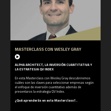
2008 con una premisa simple pero poderosa: los
inversores se preocupan profundamente por la
preservación del capital. Newfound ofrece un conjunto
completo de carteras ETF gestionadas tácticamente por
riesgo.
Cuenta con un Master en Ciencias en Finanzas
Computacionales de la Universidad Carnegie Mellon y una
Licenciatura en Ciencias de la Computación, cum laude, de
la Universidad de Cornell.
MASTERCLASS CON WESLEY GRAY
ALPHA ARCHITECT, LA INVERSIÓN CUANTITATIVA Y
LA ESTRATEGIA QV INDEX
En esta Masterclass con Wesley Gray descubriremos
cuáles son las claves para seleccionar empresas según
el enfoque de inversión cuantitativo además de
presentaros la estrategia QV Index.
¿Qué aprenderás en esta Masterclass?
- Las claves de la inversión cuantitativa
- Las ventajas de la sistematización en la construcción de