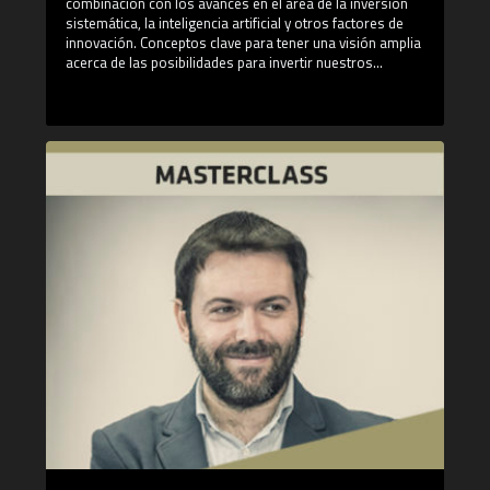
combinación con los avances en el área de la inversión
sistemática, la inteligencia artificial y otros factores de
innovación. Conceptos clave para tener una visión amplia
acerca de las posibilidades para invertir nuestros
ahorros.
¿Qué aprenderás en esta Masterclass?
- Los distintos Sesgos del Value: El Deep Value y el
Quality Value, ¿complementarios en la inversión?
- Cómo buscar oportunidades de inversión en momentos
de incertidumbre
- Cuál es la asignación de activos para momentos de
crisis
- Las dinámicas de inversión: la inteligencia artificial y la
tecnología por ODDO BHF
¿Quién es Leonardo López?
Leonardo López es licenciado en Derecho y Economía
por la Universidad de Deusto, ha estudiado un máster en
Finanzas por CUNEF y es miembro de la asociación CAIA.
Además cuenta con una dilatada experiencia en la
industria de gestión de activos.
Oddo BHF Asset Management es una de las mayores
gestoras de fondos de inversión independiente de la