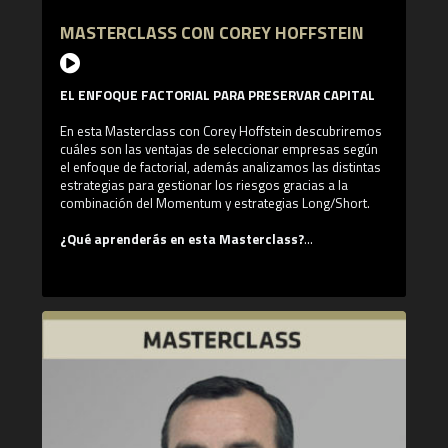
Nesbitt Burns. Posteriormente, Adam, junto con sus
socios, Mike y Rodrigo, continuaron evolucionando su
MASTERCLASS CON COREY HOFFSTEIN
metodología de inversión centrada cuantitativamente
como gestor de cartera en Dundee Goodman Private
heritage antes de lanzar ReSolve Asset Management. El
trabajo de Adam se publica en el blog de investigación de
EL ENFOQUE FACTORIAL PARA PRESERVAR CAPITAL
ReSolve.
En esta Masterclass con Corey Hoffstein descubriremos
cuáles son las ventajas de seleccionar empresas según
el enfoque de factorial, además analizamos las distintas
estrategias para gestionar los riesgos gracias a la
combinación del Momentum y estrategias Long/Short.
¿Qué aprenderás en esta Masterclass?
- Cómo enfocar la inversión factorial: factores y
decisiones de inversión
- Las claves para aplicar el Momentum en nuestras
inversiones
- Estrategias combinadas de Long/Short
- La valoración de los intangibles como Core de la
inversión
¿Quién es Corey Hoffstein?
Corey es el cofundador y director de inversiones de
Newfound Research. Newfound se fundó en agosto de