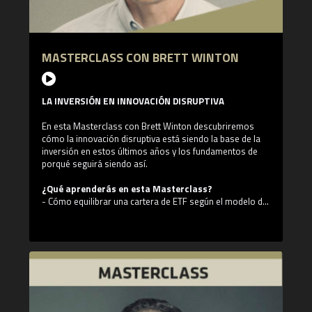
millones, y que fue adquirido por importantes bancos
como Deutsche Bank, Bear Stearns, Credit Suisse,
Lehman Brothers, Morgan Stanley y Merrill Lynch.
MASTERCLASS CON BRETT WINTON
Jonathan es actualmente presidente de Boyar's Intrinsic
Value Research LLC., Una boutique de investigación
independiente establecida en 1975 que cuenta con
algunos de los fondos soberanos, fondos de cobertura,
LA INVERSIÓN EN INNOVACIÓN DISRUPTIVA
fondos mutuos y algunas de las family offices más
grandes del mundo. También es director de Boyar Asset
En esta Masterclass con Brett Winton descubriremos
Management.
cómo la innovación disruptiva está siendo la base de la
inversión en estos últimos años y los fundamentos de
porqué seguirá siendo así.
¿Qué aprenderás en esta Masterclass?
- Cómo equilibrar una cartera de ETF según el modelo de
ARK.
- Cómo la innovación disruptiva sirve para la reducción
del riesgo: sectores clave.
- El caso de innovación disruptiva: Tesla
¿Quién es Brett Winton?
Brett es licenciado en Ingeniería Mecánica por el Instituto