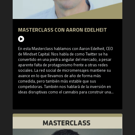
¿Cómo transformará la IA el sector financiero? ¿Quién es
Jeff Ross? Jeff Ross es fundador y director gerente de
Vailshire Capital Management. Vailshire Partners LP es un
fondo de cobertura a largo / corto plazo, centrado en la
atención médica y la tecnología, diseñado para generar
MASTERCLASS CON AARON EDELHEIT
alfa en todas las condiciones del mercado. También es
antiguo colaborador de The Motley Fool y colaborador
ocasional de Seeking Alpha.
En esta Masterclass hablamos con Aaron Edelheit, CEO
de Mindset Capital. Nos habla de como Twitter se ha
convertido en una piedra angular del mercado, a pesar
aparente falta de protagonismo frente a otras redes
sociales. La red social de micromensajes mantiene su
avance en lo que llevamos de año de forma más
comedida, pero también más estable que sus
competidoras. También nos hablará de la inversión en
ideas disruptivas como el cannabis para construir una
cartera de riesgo.