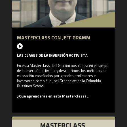
Valentum Asset Management es una gestora
independiente, cuenta con un equipo de gestión que
acumula 40 años de experiencia como analistas en
múltiples sectores. Buscan invertir en compañías de alta
calidad, con un balance sólido, pero además, tratando de
encontrar el momento apropiado para cada inversión.
MASTERCLASS CON JEFF GRAMM
LAS CLAVES DE LA INVERSIÓN ACTIVISTA
En esta Masterclass, Jeff Gramm nos ilustra en el campo
de la inversión activista, y descubrimos los métodos de
valoración enseñados por grandes profesores e
inversores como él o Joel Greenblatt de la Columbia
Bussines School.
¿Qué aprenderás en esta Masterclass?
- ¿En qué consiste la inversión activista?
- La inversión activista en un caso real: Ross Perot y
General Motors
- La visión del margen de seguridad de Benjamin Graham
en nuestros días por Jeff Gramm