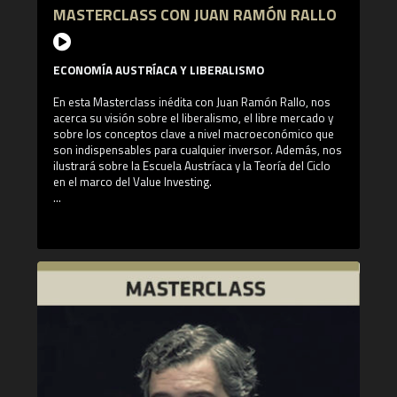
Zona Euro. Cuenta con una historia de más de 150 años y
MASTERCLASS CON JUAN RAMÓN RALLO
se caracteriza por utilizar un análisis fundamental y
cuantitativo propio, prestando especial atención a la
gestión del riesgo.
ECONOMÍA AUSTRÍACA Y LIBERALISMO
En esta Masterclass inédita con Juan Ramón Rallo, nos
acerca su visión sobre el liberalismo, el libre mercado y
sobre los conceptos clave a nivel macroeconómico que
son indispensables para cualquier inversor. Además, nos
ilustrará sobre la Escuela Austríaca y la Teoría del Ciclo
en el marco del Value Investing.
¿Qué aprenderás en esta Masterclass?
- Los diferentes enfoques del liberalismo y el
neoliberalismo
- La globalización y la visión sobre EE.UU y China por Juan
Ramón Rallo
- ¿Es la desigualdad clave para el crecimiento económico
y para crear riqueza para la sociedad?
- Los Fundamentos de la Teoría Austríaca de la Economía
¿Quién es Juan Ramón Rallo?
Juan Ramón Rallo es un economista, profesor
universitario, conferencista y escritor español de