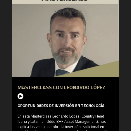
¿Quién es Jeff Gramm?
Jeff Gramm es co-fundardor y gestor de fondos en
Bandera Partners. Gramm también es director en las
juntas de Tandy Leather y Rubicon Technology. Además
es profesor en inversión aplicada en la Columbia
Business School, y autor de libro sobre buen gobierno
corporativo: Dear Chairman: Boardroom Battles and the
Rise of Shareholder Activism.
MASTERCLASS CON LEONARDO LÓPEZ
OPORTUNIDADES DE INVERSIÓN EN TECNOLOGÍA
En esta Masterclass Leonardo López (Country Head
Iberia y Latam en Oddo BHF Asset Management), nos
explica las ventajas sobre la inversión tradicional en