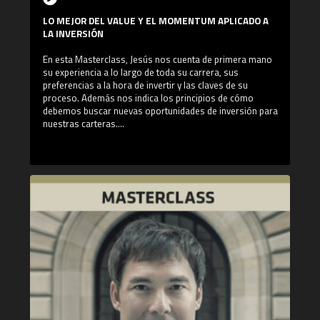
ha participado como ponente en las conferencias Best
Ideas y Wide-Moat Investing Summit organizadas por
LO MEJOR DEL VALUE Y EL MOMENTUM APLICADO A
MOI Global.
LA INVERSIÓN
En esta Masterclass, Jesús nos cuenta de primera mano
su experiencia a lo largo de toda su carrera, sus
preferencias a la hora de invertir y las claves de su
proceso. Además nos indica los principios de cómo
debemos buscar nuevas oportunidades de inversión para
nuestras carteras.
¿Qué aprenderás en esta Masterclass?
- El Value Investing llevado a la práctica por Valentum
- El Momentum en las tesis de inversión sobre Gym
Group
- La inversión en Materias Primas por Jesús Domínguez
¿Quién es Jesús Domínguez?
Jesús Domínguez es Consejero Delegado Valentum
Asset Management y gestor de Valentum, FI. Cuenta con
una amplia formación y experiencia contando con la
doble titulación en Empresariales (ICADE y Dublin City
University), así como Master en derivados por el Options
and Futures Institute (IEB).