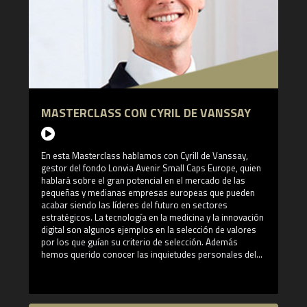
ensayos sobre la actualidad económica estadounidense
y mundial. Activo colaborador de numerosos medios de
comunicación para quien e una voz de absoluta
referencia. Varios de sus libros han ocupado los
primeros puestos de la lista de los más vendidos, entre
ellos "Código Rojo".
MASTERCLASS CON CYRIL DE VANSSAY
En esta Masterclass hablamos con Cyrill de Vanssay,
gestor del fondo Lonvia Avenir Small Caps Europe, quien
hablará sobre el gran potencial en el mercado de las
pequeñas y medianas empresas europeas que pueden
acabar siendo las líderes del futuro en sectores
estratégicos. La tecnología en la medicina y la innovación
digital son algunos ejemplos en la selección de valores
por los que guían su criterio de selección. Además
hemos querido conocer las inquietudes personales del
gestor y nos ha dado algunos consejos para ser un
gestor de carteras de éxito. ¿Qué aprenderás en esta
masterclass? - Ejemplos de empresas por las que
apuesta Lonvia, analizando su potencial en el mercado. -