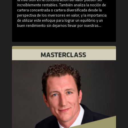
increíblemente rentables. También analiza la noción de
cartera concentrada o cartera diversificada desde la
perspectiva de los inversores en valor, y la importancia
de utilizar este enfoque para lograr un equilibrio y un
buen rendimiento sin dejarnos llevar por nuestras
emociones. Menciona su libro: "Inversión concentrada",
en el que basa su expertise para construir carteras que
adapten al inversor y al mercado. ¿Qué aprenderás en
esta Masterclass?: - ¿Qué tipo de estrategia es la más
adecuada para un inversor? ¿discrecional o sistemática?.
- ¿Cómo debe ser la concentración óptima de una
cartera?. - La exposición por sectores de una cartera, qué
sectores tienen más potencial ¿finanzas, tecnología...?. -
Estrategias en el corto y en el largo plazo, ¿cómo resistir
emocionalmente a sus fluctuaciones?. ¿Quién es Tobias
Carlisle? Tobias Carlisle es el fundador y director de
inversiones en el fondo Acquirers Funds LCC. Autor de
libros de referencia mundial como: "The Acquirer's
Multiple: How the Billionaire Contrarians of Deep Value
Beat the Market" o "Concentrated Investing", cuenta con
una amplia experiencia en gestión de inversiones,
valoración de empresas, gestión corporativa de
empresas públicas y derecho corporativo.