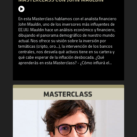
En esta Masterclass hablamos con el analista financiero
John Mauldin, uno de los inversores más influyentes de
EE.UU. Mauldin hace un análisis económico y financiero,
dibujando el panorama demográfico de nuestro mundo
actual. Nos ofrece su visión sobre la inversión por
temáticas (cripto, oro...), la intervención de los bancos
centrales, nos desvela qué activos tiene en su cartera y
qué cabe esperar de la inflación desbocada. ¿Qué
aprenderás en esta Masterclass? - ¿Cómo influirá el
crecimiento de la demografía en la inflación en la próxima
década? - Hablaremos de por qué es tan elevado el gasto
en sanidad en el sistema financiero estadounidense. -
Perspectivas sobre la inflación según Mauldin. -
Criptomonedas, ¿son un almacén de valor en el largo
plazo?. ¿Quién es John Mauldin? John Mauldin es
economista, analista financiero, escritor y Presidente de
Mauldin Economics, editorial especializada en economía
y finanzas, que publica un boletín de inversión de
referencia y el de mayor proyección internacional del
mundo financiero. Asimismo, es presidente de
Millennium Wave Advisors, LLC, una firma de asesoría
financiera. Mauldin es conocido por sus artículos y