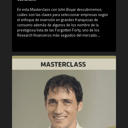
En esta Masterclass con John Boyar descubriremos
cuáles son las claves para seleccionar empresas según
el enfoque de inversión en grandes franquicias de
consumo además de algunos de los nombre de la
prestigiosa lista de las Forgotten Forty, uno de los
Research financieros más seguidos del mercado.
¿Qué aprenderás en esta Masterclass?
- El Enfóque de Inversión en Grandes Franquicias de
Consumo
- ¿Serán los ETF el futuro de la gestión discrecional en
EE.UU y el resto del mundo?
- Tesis de inversión de las Forgotten Forty: eBay,
Madison Square Garden Networks y Heiz Brands
¿Quién es John Boyar?
John Boyar es actualmente el presidente de Boyar
Research. Se graduó en la Universidad de Cornell en una
licenciatura en Economía Aplicada y Gestión Empresarial,
comenzó su carrera de inversión en GAMCO Investors.
Luego se unió a Boyar donde estableció el "Boyar’s
Alternative Viewpoint", que era un producto de
investigación diseñado específicamente para el "Global
Analyst Research Settlement", el cuál contaba $ 1.4 mil