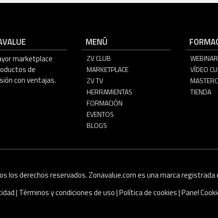
AVALUE
MENÚ
FORMAC
ayor marketplace
ZV CLUB
WEBINAR
roductos de
MARKETPLACE
VÍDEO C
sión con ventajas.
ZV TV
MASTERC
HERRAMIENTAS
TIENDA
FORMACIÓN
EVENTOS
BLOGS
os los derechos reservados. Zonavalue.com es una marca registrada d
acidad
|
Términos y condiciones de uso
|
Política de cookies
|
Panel Cook