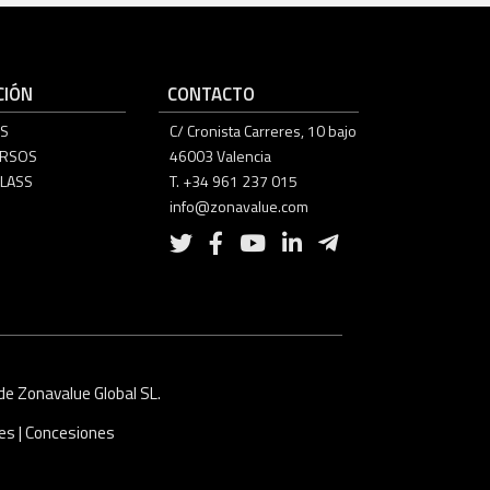
IÓN
CONTACTO
S
C/ Cronista Carreres, 10 bajo
URSOS
46003 Valencia
LASS
T. +34 961 237 015
info@zonavalue.com
e Zonavalue Global SL.
ies
|
Concesiones