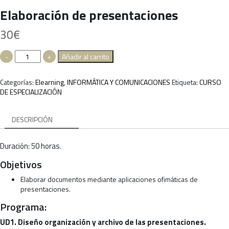
Elaboración de presentaciones
30
€
Elaboración
-
+
Añadir al carrito
de
presentaciones
Categorías:
Elearning
,
INFORMÁTICA Y COMUNICACIONES
Etiqueta:
CURSO
cantidad
DE ESPECIALIZACIÓN
DESCRIPCIÓN
Duración: 50 horas.
Objetivos
Elaborar documentos mediante aplicaciones ofimáticas de
presentaciones.
Programa:
UD1. Diseño organización y archivo de las presentaciones.