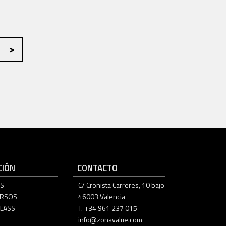
IÓN
CONTACTO
S
C/ Cronista Carreres, 10 bajo
URSOS
46003 Valencia
LASS
T. +34 961 237 015
info@zonavalue.com