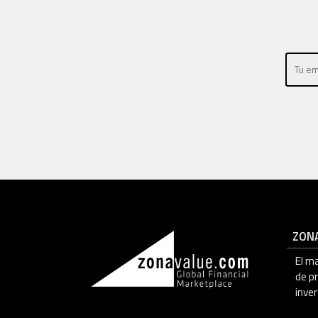
ZON
El m
de p
inver