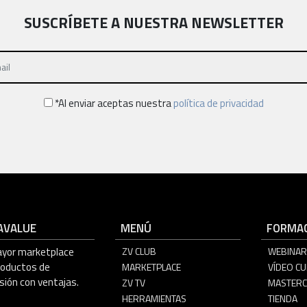
SUSCRÍBETE A NUESTRA NEWSLETTER
*Al enviar aceptas nuestra
política de privacidad
AVALUE
MENÚ
FORMAC
ayor marketplace
ZV CLUB
WEBINAR
roductos de
MARKETPLACE
VÍDEO C
sión con ventajas.
ZV TV
MASTERC
HERRAMIENTAS
TIENDA