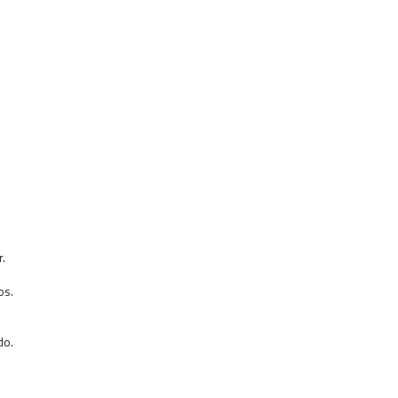
r.
os.
do.