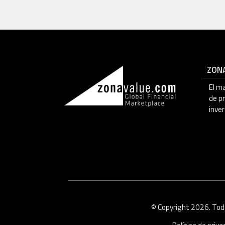
ZON
El m
de p
inver
© Copyright 2026. Tod