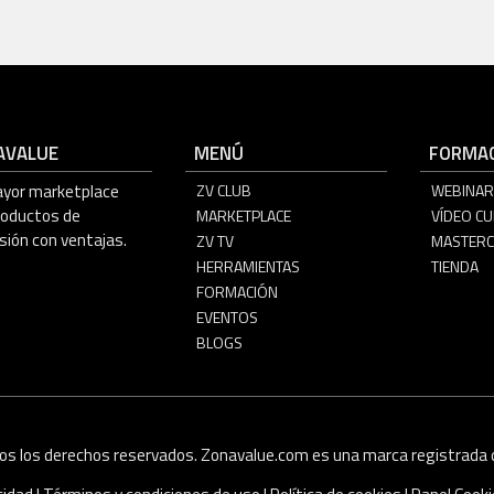
AVALUE
MENÚ
FORMAC
ayor marketplace
ZV CLUB
WEBINAR
roductos de
MARKETPLACE
VÍDEO C
sión con ventajas.
ZV TV
MASTERC
HERRAMIENTAS
TIENDA
FORMACIÓN
EVENTOS
BLOGS
os los derechos reservados. Zonavalue.com es una marca registrada d