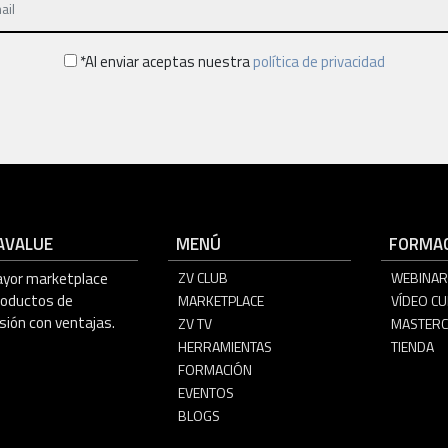
*Al enviar aceptas nuestra
política de privacidad
AVALUE
MENÚ
FORMAC
ayor marketplace
ZV CLUB
WEBINAR
roductos de
MARKETPLACE
VÍDEO C
sión con ventajas.
ZV TV
MASTERC
HERRAMIENTAS
TIENDA
FORMACIÓN
EVENTOS
BLOGS