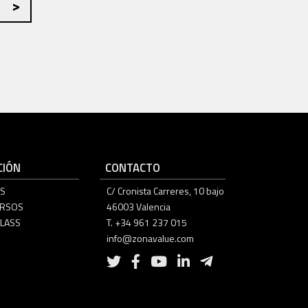
IÓN
CONTACTO
S
C/ Cronista Carreres, 10 bajo
URSOS
46003 Valencia
LASS
T. +34 961 237 015
info@zonavalue.com