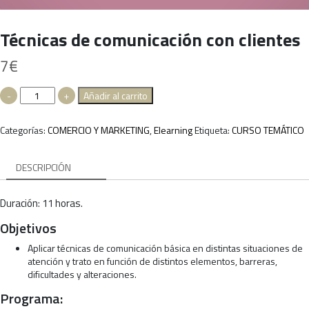
Técnicas de comunicación con clientes
7
€
Técnicas
-
+
Añadir al carrito
de
comunicación
Categorías:
COMERCIO Y MARKETING
,
Elearning
Etiqueta:
CURSO TEMÁTICO
con
clientes
cantidad
DESCRIPCIÓN
Duración: 11 horas.
Objetivos
Aplicar técnicas de comunicación básica en distintas situaciones de
atención y trato en función de distintos elementos, barreras,
dificultades y alteraciones.
Programa: