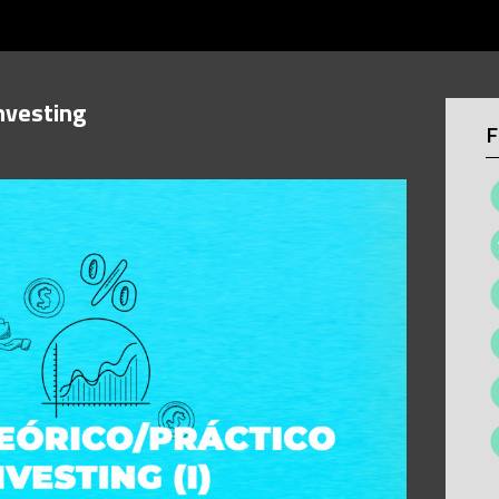
nvesting
F