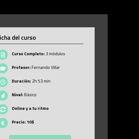
icha del curso
Curso Completo:
3 módulos
Profesor:
Fernando Villar
Duración:
2h 53 min
Nivel:
Básico
Online y a tu ritmo
Precio: 10$