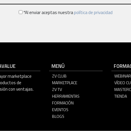
*Al enviar aceptas nuestra
política de privacidad
AVALUE
MENÚ
FORMAC
ayor marketplace
ZV CLUB
WEBINAR
roductos de
MARKETPLACE
VÍDEO C
sión con ventajas.
ZV TV
MASTERC
HERRAMIENTAS
TIENDA
FORMACIÓN
EVENTOS
BLOGS