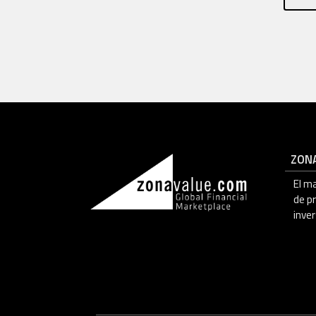
ZON
El m
de p
inver