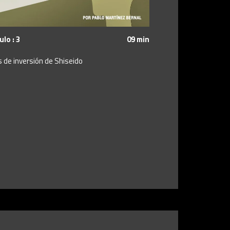
lo : 3
09 min
 de inversión de Shiseido