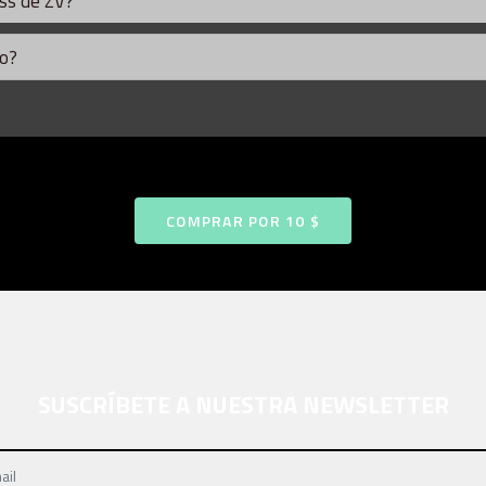
ass de ZV?
do?
COMPRAR POR 10 $
SUSCRÍBETE A NUESTRA NEWSLETTER