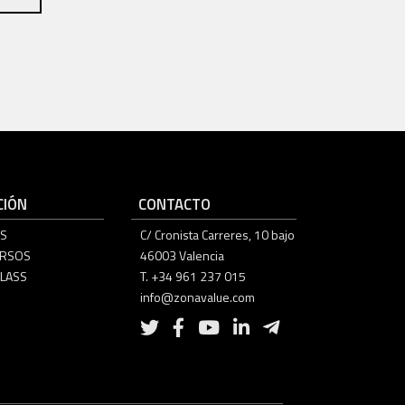
IÓN
CONTACTO
S
C/ Cronista Carreres, 10 bajo
URSOS
46003 Valencia
LASS
T. +34 961 237 015
info@zonavalue.com