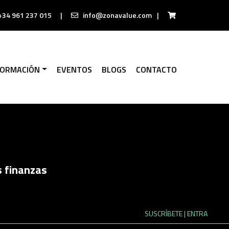
+34 961 237 015
|
info@zonavalue.com
|
FORMACIÓN
EVENTOS
BLOGS
CONTACTO
s finanzas
SUSCRÍBETE
| ENTRA