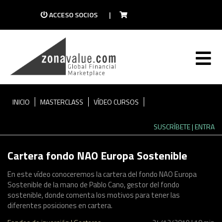
ACCESO SOCIOS
|
ZONAVALUE TV
Descubre la mayor plataforma de vídeo del
mundo de las finanzas
INICIO
MASTERCLASS
VÍDEO CURSOS
SUSCRÍBETE
| ENTRA
Cartera fondo NAO Europa Sostenible
En este vídeo conoceremos la cartera del fondo NAO Europa
Sostenible de la mano de Pablo Cano, gestor del fondo
sostenible, donde comenta los motivos para tener las
diferentes posiciones en cartera.