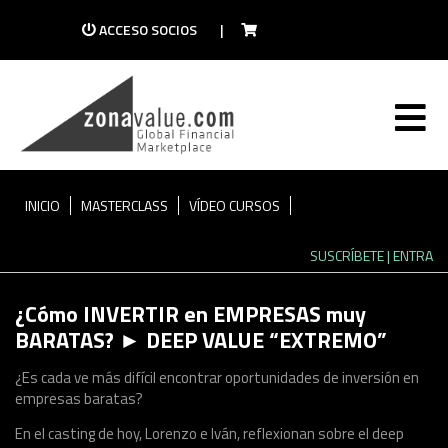
ACCESO SOCIOS
|
ZONAVALUE TV
Descubre la mayor plataforma de vídeo del
mundo de las finanzas
INICIO
MASTERCLASS
VÍDEO CURSOS
SUSCRÍBETE
| ENTRA
¿Cómo INVERTIR en EMPRESAS muy
BARATAS? ► DEEP VALUE “EXTREMO”
¿Es cada ve más difícil encontrar oportunidades de inversión en
empresas baratas?
En el casting de hoy, Lorenzo e Iván, reflexionan sobre el deep