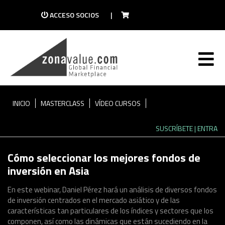
ACCESO SOCIOS
|
ZONAVALUE TV
Descubre la mayor plataforma de vídeo del
mundo de las finanzas
INICIO
MASTERCLASS
VÍDEO CURSOS
SUSCRÍBETE
| ENTRA
Cómo seleccionar los mejores fondos de
inversión en Asia
En este webinar, Daniel Pérez hará un análisis de diversos fondos
de inversión centrados en el mercado asiático y de las
características tan particulares de los índices y sectores que los
componen, así como las dinámicas que están sucediendo en la