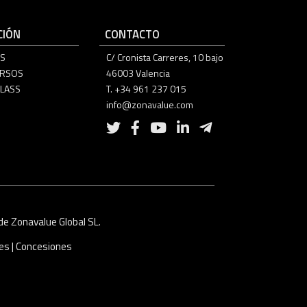
IÓN
CONTACTO
S
C/ Cronista Carreres, 10 bajo
URSOS
46003 Valencia
LASS
T. +34 961 237 015
info@zonavalue.com
e Zonavalue Global SL.
ies
|
Concesiones