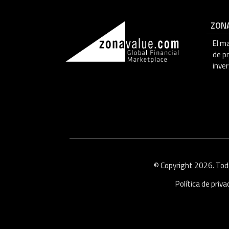
ZON
El m
de p
inver
© Copyright 2026. Tod
Política de priv