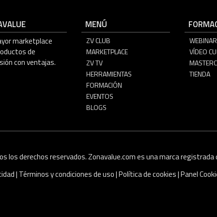
AVALUE
MENÚ
FORMAC
ayor marketplace
ZV CLUB
WEBINAR
roductos de
MARKETPLACE
VÍDEO C
sión con ventajas.
ZV TV
MASTERC
HERRAMIENTAS
TIENDA
FORMACIÓN
EVENTOS
BLOGS
os los derechos reservados. Zonavalue.com es una marca registrada d
acidad
|
Términos y condiciones de uso
|
Política de cookies
|
Panel Cook