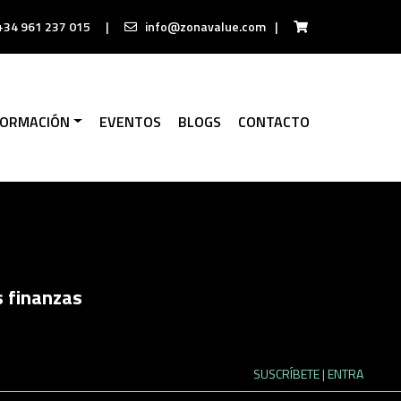
+34 961 237 015
|
info@zonavalue.com
|
FORMACIÓN
EVENTOS
BLOGS
CONTACTO
s finanzas
SUSCRÍBETE
| ENTRA