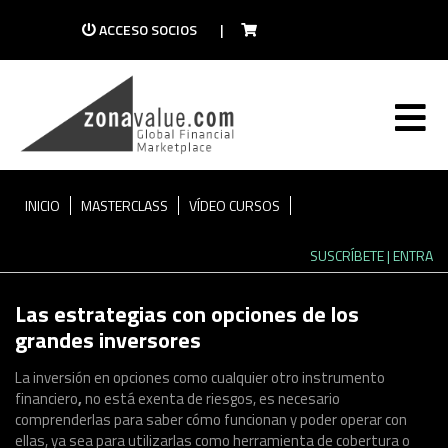
ACCESO SOCIOS
|
ZONAVALUE TV
Descubre la mayor plataforma de vídeo del
mundo de las finanzas
INICIO
MASTERCLASS
VÍDEO CURSOS
SUSCRÍBETE
| ENTRA
Las estrategias con opciones de los
grandes inversores
La inversión en opciones
como cualquier otro instrumento
financiero
,
no está exenta de riesgos, es necesario
comprenderlas para saber cómo funcionan y poder operar con
ellas, ya sea para utilizarlas como herramienta de cobertura o