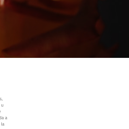
s,
 u
e
da a
 la