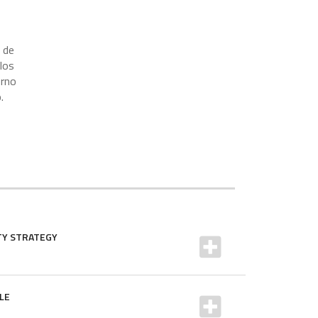
 de
los
erno
.
TY STRATEGY
LE