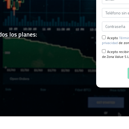
os los planes:
Acepto
Términ
privacidad
de zo
Acepto recibi
de Zona Value S.L