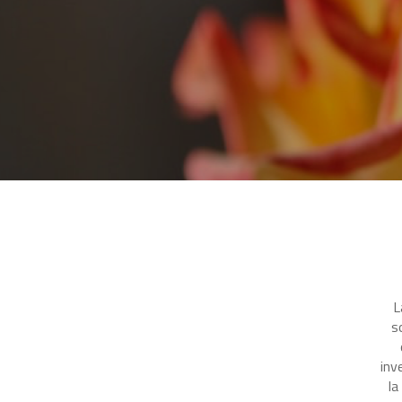
L
s
inv
la