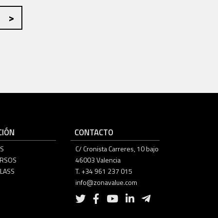
IÓN
CONTACTO
S
C/ Cronista Carreres, 10 bajo
URSOS
46003 Valencia
LASS
T. +34 961 237 015
info@zonavalue.com