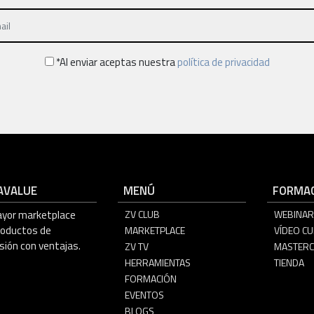
*Al enviar aceptas nuestra
política de privacidad
AVALUE
MENÚ
FORMAC
ayor marketplace
ZV CLUB
WEBINAR
roductos de
MARKETPLACE
VÍDEO C
sión con ventajas.
ZV TV
MASTERC
HERRAMIENTAS
TIENDA
FORMACIÓN
EVENTOS
BLOGS