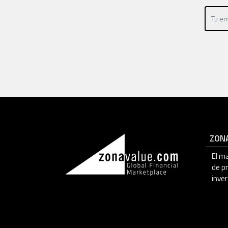
ZON
El m
de p
inver