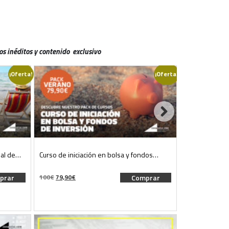
os inéditos y contenido exclusivo
¡Oferta!
¡Oferta!
rial de…
Curso de iniciación en bolsa y fondos…
Curso de análi
y…
El
El
El
E
prar
100
€
79,90
€
Comprar
180
€
109,90
€
precio
precio
precio
p
original
actual
original
a
era:
es:
era:
e
100€.
79,90€.
180€.
1