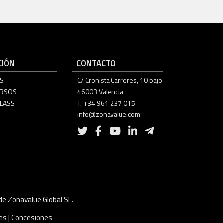
IÓN
CONTACTO
S
C/ Cronista Carreres, 10 bajo
URSOS
46003 Valencia
LASS
T. +34 961 237 015
info@zonavalue.com
e Zonavalue Global SL.
ies
|
Concesiones