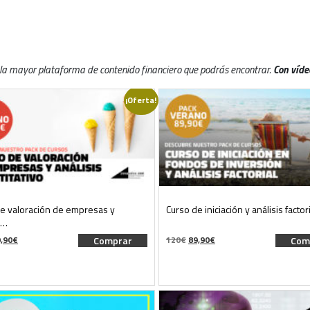
la mayor plataforma de contenido financiero que podrás encontrar.
Con víde
¡Oferta!
e valoración de empresas y
Curso de iniciación y análisis facto
s…
El
El
El
,90
€
Comprar
120
€
89,90
€
Com
ecio
precio
precio
precio
iginal
actual
original
actual
a:
es:
era:
es:
0€.
89,90€.
120€.
89,90€.