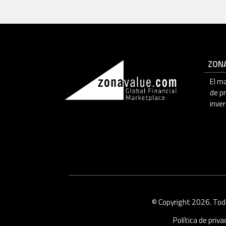
ZON
El m
de p
inver
© Copyright 2026. Tod
Política de priv