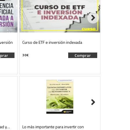
inversión
Curso de ETF e inversión indexada
Curso | Inversi
prar
30
€
Comprar
30
€
tad y…
Lo más importante para invertir con
El inversor int