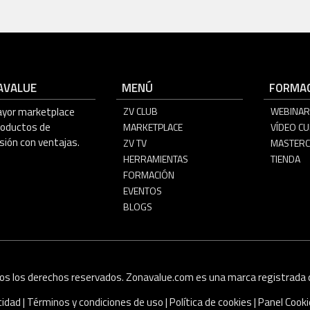
AVALUE
MENÚ
FORMAC
ayor marketplace
ZV CLUB
WEBINAR
roductos de
MARKETPLACE
VÍDEO C
sión con ventajas.
ZV TV
MASTERC
HERRAMIENTAS
TIENDA
FORMACIÓN
EVENTOS
BLOGS
os los derechos reservados. Zonavalue.com es una marca registrada d
acidad
|
Términos y condiciones de uso
|
Política de cookies
|
Panel Cook