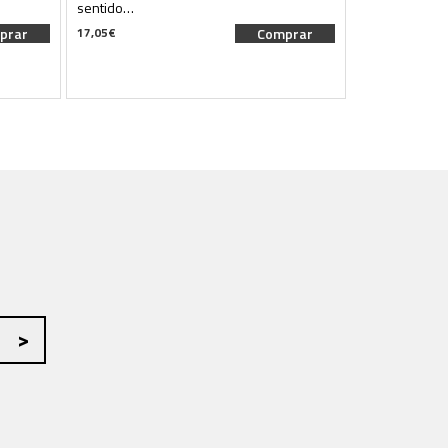
sentido…
prar
17,05
€
Comprar
37,95
€