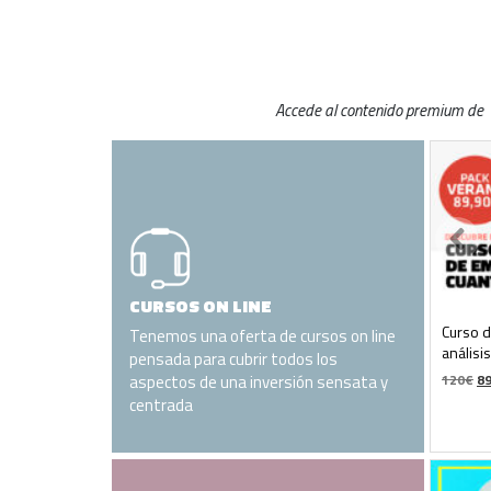
Accede al contenido premium de 
CURSOS ON LINE
Curso d
Tenemos una oferta de cursos on line
análisi
pensada para cubrir todos los
El
aspectos de una inversión sensata y
120
€
89
pr
centrada
or
er
12