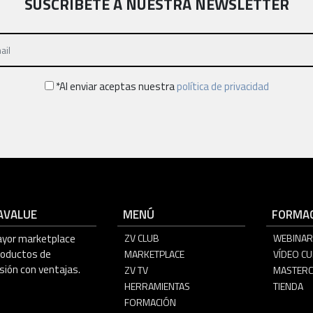
SUSCRÍBETE A NUESTRA NEWSLETTER
*Al enviar aceptas nuestra
política de privacidad
AVALUE
MENÚ
FORMAC
ayor marketplace
ZV CLUB
WEBINAR
roductos de
MARKETPLACE
VÍDEO C
sión con ventajas.
ZV TV
MASTERC
HERRAMIENTAS
TIENDA
FORMACIÓN