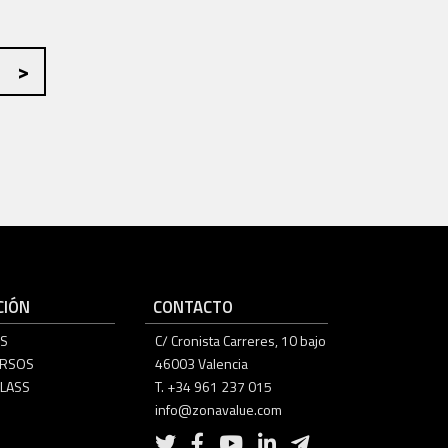
IÓN
CONTACTO
S
C/ Cronista Carreres, 10 bajo
URSOS
46003 Valencia
LASS
T. +34 961 237 015
info@zonavalue.com