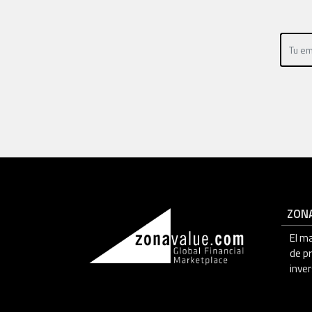
ZON
El m
de p
inver