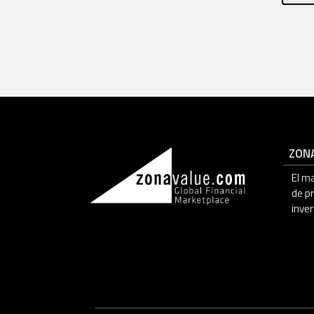
ZON
El m
de p
inver