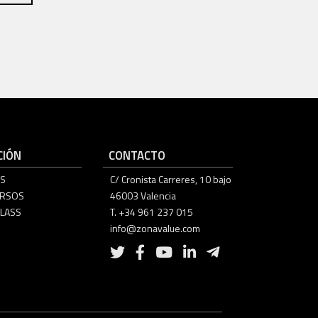
IÓN
CONTACTO
S
C/ Cronista Carreres, 10 bajo
URSOS
46003 Valencia
LASS
T. +34 961 237 015
info@zonavalue.com