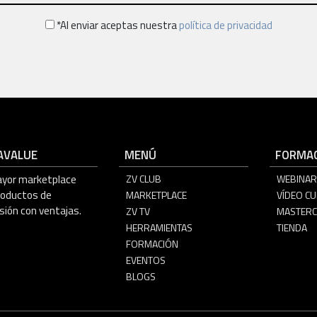
*Al enviar aceptas nuestra
política de privacidad
AVALUE
MENÚ
FORMAC
ayor marketplace
ZV CLUB
WEBINAR
roductos de
MARKETPLACE
VÍDEO C
sión con ventajas.
ZV TV
MASTERC
HERRAMIENTAS
TIENDA
FORMACIÓN
EVENTOS
BLOGS