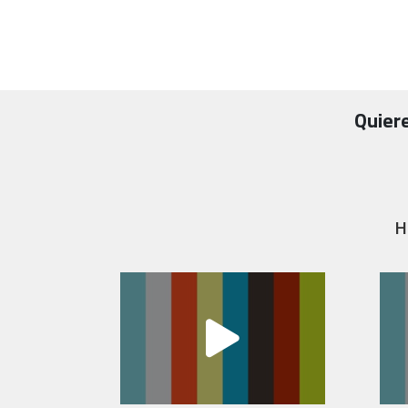
Quier
H