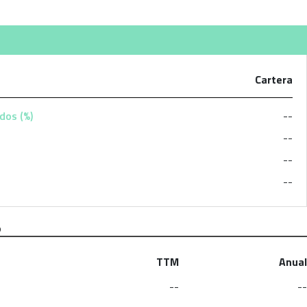
Cartera
dos (%)
--
--
--
--
o
TTM
Anual
--
--