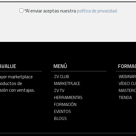
*Al enviar aceptas nuestra
política de privacidad
AVALUE
MENÚ
FORMAC
ayor marketplace
ZV CLUB
WEBINAR
roductos de
MARKETPLACE
VÍDEO C
sión con ventajas.
ZV TV
MASTERC
HERRAMIENTAS
TIENDA
FORMACIÓN
EVENTOS
BLOGS