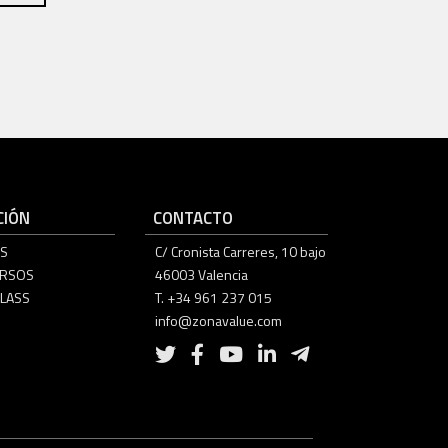
IÓN
CONTACTO
S
C/ Cronista Carreres, 10 bajo
URSOS
46003 Valencia
LASS
T. +34 961 237 015
info@zonavalue.com