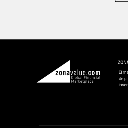
ZON
El m
de p
inver