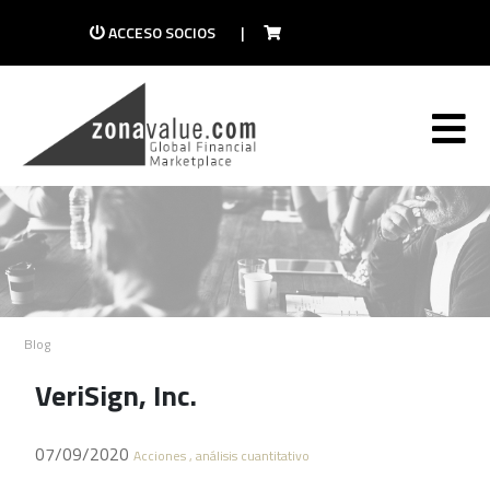
ACCESO SOCIOS
|
Blog
VeriSign, Inc.
07/09/2020
Acciones , análisis cuantitativo