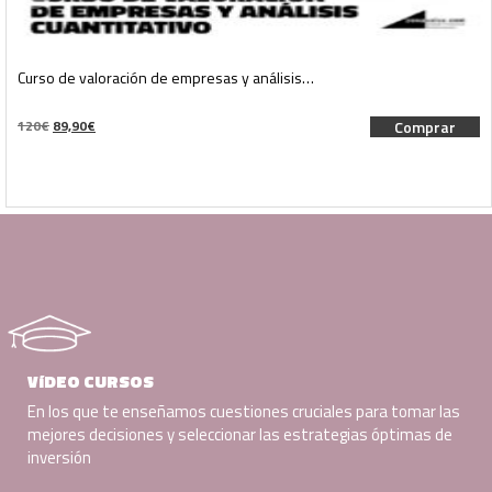
Curso de valoración de empresas y análisis…
El
El
120
€
89,90
€
Comprar
precio
precio
original
actual
era:
es:
120€.
89,90€.
VíDEO CURSOS
En los que te enseñamos cuestiones cruciales para tomar las
mejores decisiones y seleccionar las estrategias óptimas de
inversión