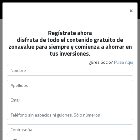
×
ACCESO SOCIOS
|
Regístrate ahora
disfruta de todo el contenido gratuito de
zonavalue para siempre y comienza a ahorrar en
tus inversiones.
¿Eres Socio?
Pulsa Aquí
ACCIONES
FONDOS
VALIDEA
INTELIGENCIA
ARTIFICIAL
Buscador de acciones
Mi cartera
Screener Profesional
Mi cartera
grandes empresas
12-06-2019