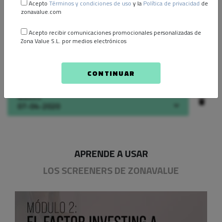
Acepto
Términos y condiciones de uso
y la
Política de privacidad
de
zonavalue.com
R
07-01-2020
Acepto recibir comunicaciones promocionales personalizadas de
Zona Value S.L. por medios electrónicos
Ibex35 equi
07-04-2020
CONTINUAR
Ibex35
07-04-2020
APRENDE A USAR
LOS SCREENERS DE ZONAVALUE